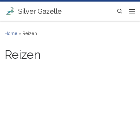
Ga naar inhoud
Silver Gazelle
Search
Me
Home
»
Reizen
Reizen