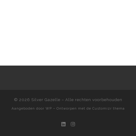
© 2026
Silver Gazelle
– Alle rechten voorbehouden
Aangeboden door
WP
– Ontworpen met de
Customizr thema