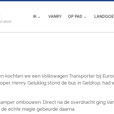
e
IK
VANRY
OP PAD
LANDGOED
l alive!
 kochten we een Volkswagen Transporter bij Euroc
koper, Henry. Gelukkig stond de bus in Geldrop; had
 camper ombouwen. Direct na de overdracht ging Van
r de echte magie gebeurde daarna.