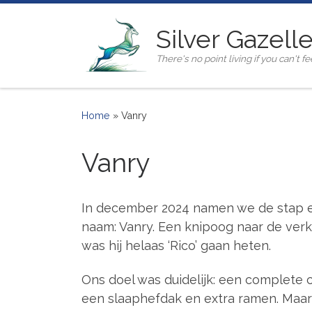
Ga naar inhoud
Silver Gazell
There's no point living if you can't fee
Home
»
Vanry
Vanry
In december 2024 namen we de stap en
naam: Vanry. Een knipoog naar de ver
was hij helaas ‘Rico’ gaan heten.
Ons doel was duidelijk: een complete
een slaaphefdak en extra ramen. Maa