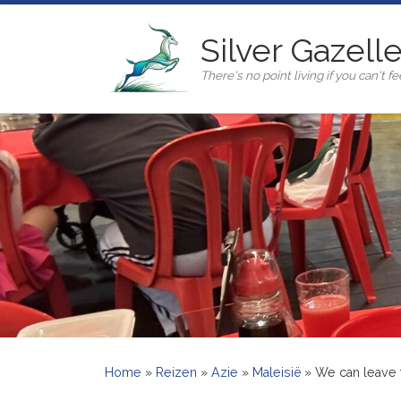
Ga naar inhoud
Silver Gazell
There's no point living if you can't fee
Home
»
Reizen
»
Azie
»
Maleisië
»
We can leave t