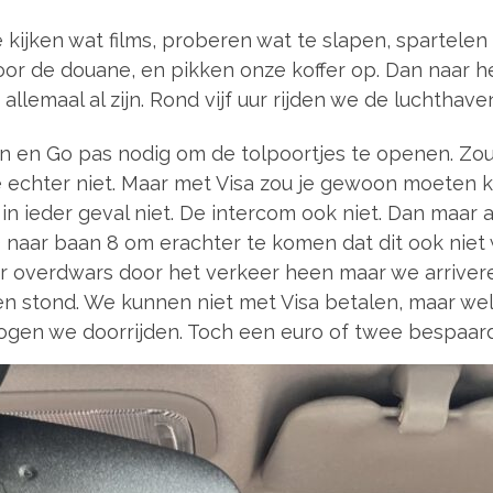
 kijken wat films, proberen wat te slapen, spartele
r de douane, en pikken onze koffer op. Dan naar het
allemaal al zijn. Rond vijf uur rijden we de luchthav
n Go pas nodig om de tolpoortjes te openen. Zou te
e echter niet. Maar met Visa zou je gewoon moeten 
t in ieder geval niet. De intercom ook niet. Dan maar
naar baan 8 om erachter te komen dat dit ook niet 
r overdwars door het verkeer heen maar we arrivere
 stond. We kunnen niet met Visa betalen, maar wel c
mogen we doorrijden. Toch een euro of twee bespaard