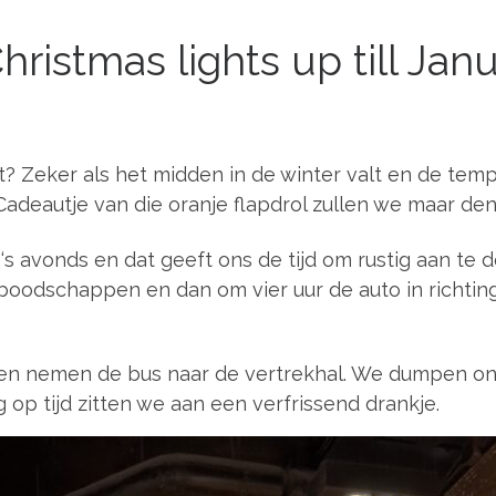
ristmas lights up till Jan
et? Zeker als het midden in de winter valt en de tem
Cadeautje van die oranje flapdrol zullen we maar de
‘s avonds en dat geeft ons de tijd om rustig aan t
 boodschappen en dan om vier uur de auto in richti
en nemen de bus naar de vertrekhal. We dumpen onze
 op tijd zitten we aan een verfrissend drankje.