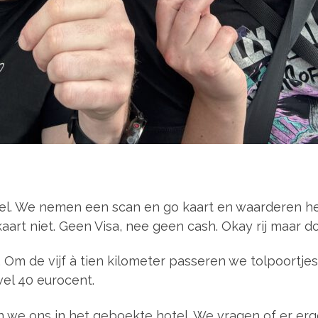
l. We nemen een scan en go kaart en waarderen hem
aart niet. Geen Visa, nee geen cash. Okay rij maar d
. Om de vijf à tien kilometer passeren we tolpoortjes
wel 40 eurocent.
we ons in het geboekte hotel. We vragen of er erg