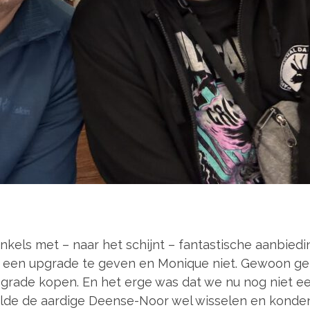
inkels met – naar het schijnt – fantastische aanbi
j een upgrade te geven en Monique niet. Gewoon gel
ade kopen. En het erge was dat we nu nog niet een
ilde de aardige Deense-Noor wel wisselen en konden