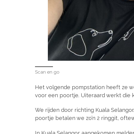
Scan en go
Het volgende pompstation heeft ze we
voor een poortje. Uiteraard werkt die k
We rijden door richting Kuala Selangor
poortje betalen we zo’n 2 ringgit, ofte
In Kuala Selangor aangekomen melden 