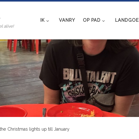
e
IK
VANRY
OP PAD
LANDGOED
l alive!
he Christmas lights up till January