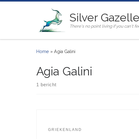
Ga naar inhoud
Silver Gazell
There's no point living if you can't fee
Home
»
Agia Galini
Agia Galini
1 bericht
GRIEKENLAND