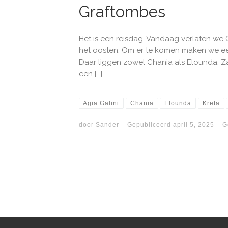
Graftombes
Het is een reisdag. Vandaag verlaten we 
het oosten. Om er te komen maken we een
Daar liggen zowel Chania als Elounda. Zat
een […]
Agia Galini
Chania
Elounda
Kreta
door
Sander
Gepubliceerd
april 5, 2025
G