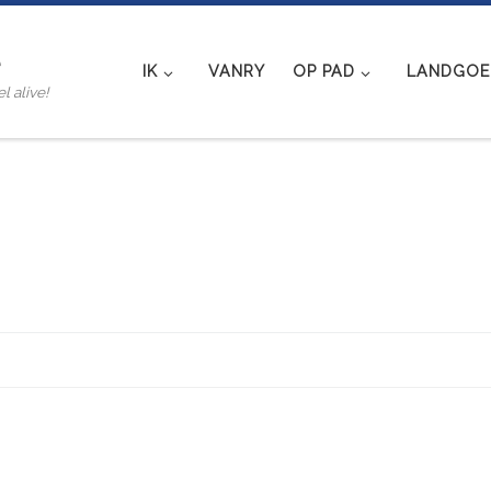
e
IK
VANRY
OP PAD
LANDGOED
l alive!