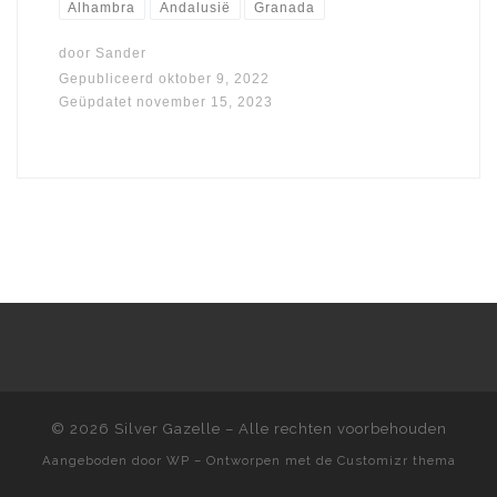
Alhambra
Andalusië
Granada
door
Sander
Gepubliceerd
oktober 9, 2022
Geüpdatet
november 15, 2023
© 2026
Silver Gazelle
– Alle rechten voorbehouden
Aangeboden door
WP
– Ontworpen met de
Customizr thema