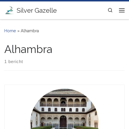
Ga naar inhoud
Silver Gazelle
Search
Me
Home
»
Alhambra
Alhambra
1 bericht