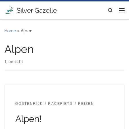
Ga naar inhoud
Silver Gazelle
Search
Me
Home
»
Alpen
Alpen
1 bericht
OOSTENRIJK
RACEFIETS
REIZEN
Alpen!