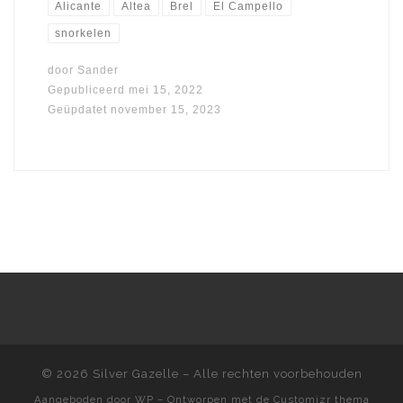
Alicante
Altea
Brel
El Campello
snorkelen
door
Sander
Gepubliceerd
mei 15, 2022
Geüpdatet
november 15, 2023
© 2026
Silver Gazelle
– Alle rechten voorbehouden
Aangeboden door
WP
– Ontworpen met de
Customizr thema