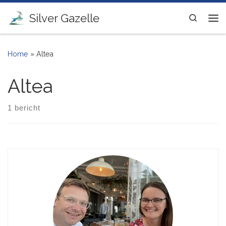
Ga naar inhoud
Silver Gazelle
Search
Me
Home
»
Altea
Altea
1 bericht