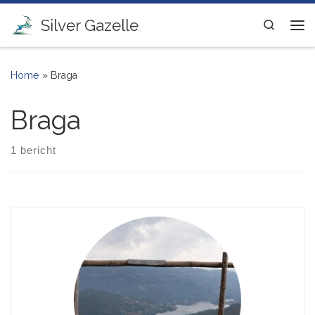
Ga naar inhoud
Silver Gazelle
Search
Me
Home
»
Braga
Braga
1 bericht