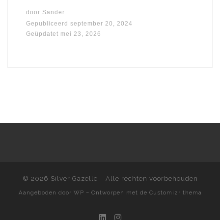
door
Sander
Gepubliceerd
september 20, 2024
Geüpdatet
mei 23, 2026
© 2026
Silver Gazelle
– Alle rechten voorbehouden
Aangeboden door
WP
– Ontworpen met de
Customizr thema