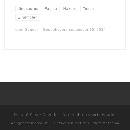
dinosaurus
Fatima
Nazare
Tomar
windmolen
door
Sander
Gepubliceerd
september 15, 2024
© 2026
Silver Gazelle
– Alle rechten voorbehouden
Aangeboden door
WP
– Ontworpen met de
Customizr thema