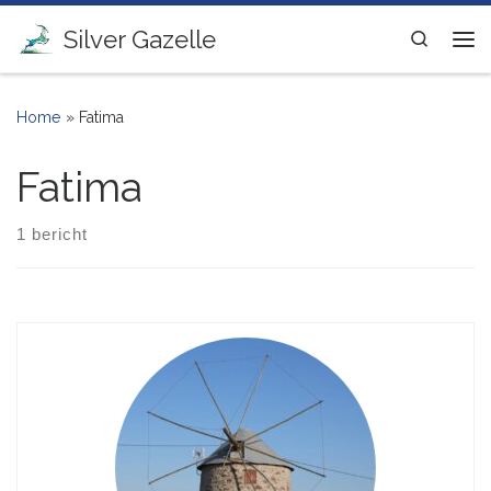
Ga naar inhoud
Silver Gazelle
Search
Me
Home
»
Fatima
Fatima
1 bericht