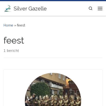
Ga naar inhoud
Silver Gazelle
Search
Me
Home
»
feest
feest
1 bericht