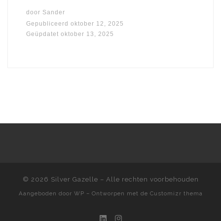
door
Sander
Gepubliceerd
oktober 12, 2025
Geüpdatet
oktober 13, 2025
© 2026
Silver Gazelle
– Alle rechten voorbehouden
Aangeboden door
WP
– Ontworpen met de
Customizr thema