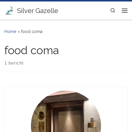
Ga naar inhoud
Silver Gazelle
Search
Me
Home
»
food coma
food coma
1 bericht