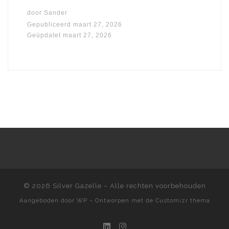
door
Sander
Gepubliceerd
maart 27, 2026
Geüpdatet
maart 27, 2026
© 2026
Silver Gazelle
– Alle rechten voorbehouden
Aangeboden door
WP
– Ontworpen met de
Customizr thema