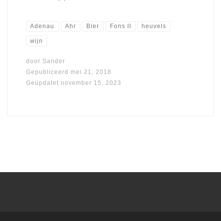
Adenau
Ahr
Bier
Fons II
heuvels
wijn
door
Sander
Gepubliceerd
mei 21, 2018
Geüpdatet
november 15, 2023