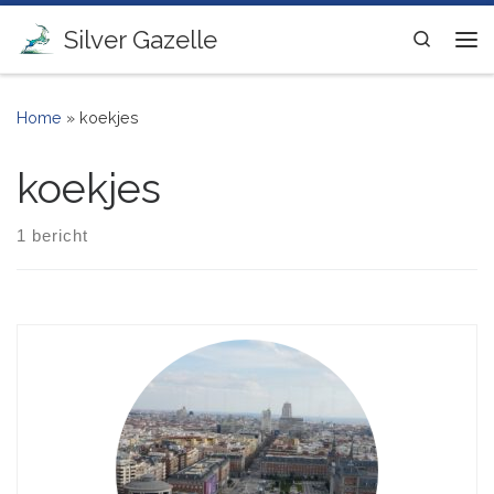
Ga naar inhoud
Silver Gazelle
Search
Me
Home
»
koekjes
koekjes
1 bericht