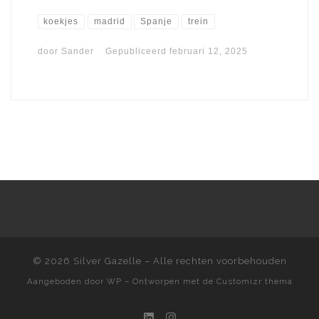
koekjes
madrid
Spanje
trein
door
Sander
Gepubliceerd
februari 12, 2025
© 2026
Silver Gazelle
– Alle rechten voorbehouden
Aangeboden door
WP
– Ontworpen met de
Customizr thema