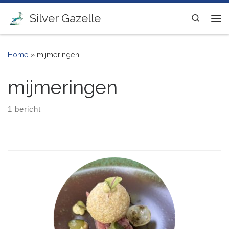
Ga naar inhoud
Silver Gazelle
Search
Me
Home
»
mijmeringen
mijmeringen
1 bericht