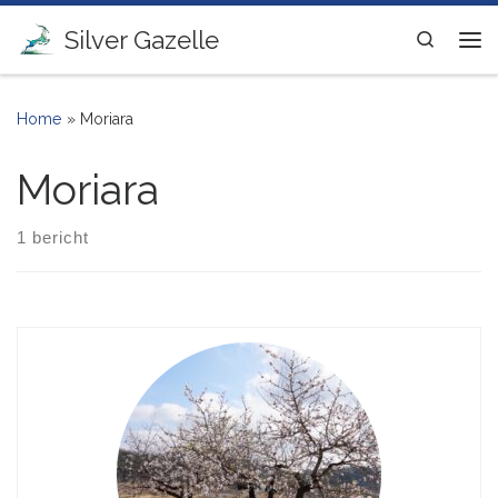
Ga naar inhoud
Silver Gazelle
Search
Me
Home
»
Moriara
Moriara
1 bericht