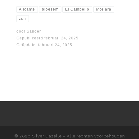
Alicante
bloesem
El Campello
Moriara
zon
door
Sander
Gepubliceerd
februari 24, 2025
Geüpdatet
februari 24, 2025
© 2026
Silver Gazelle
– Alle rechten voorbehouden