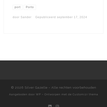
port
Porto
door
Sander
Gepubliceerd
september 17, 2024
© 2026
Silver Gazelle
– Alle rechten voorbehouden
Aangeboden door
WP
– Ontworpen met de
Customizr thema