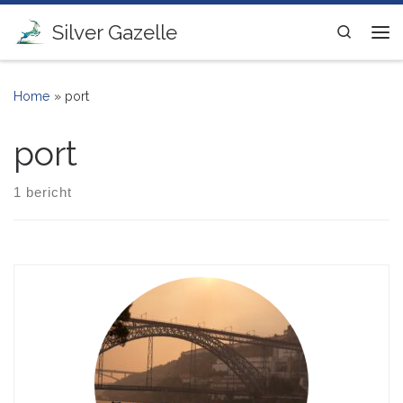
Ga naar inhoud
Silver Gazelle
Search
Me
Home
»
port
port
1 bericht