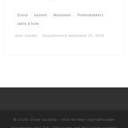
Evora
kasteel
Malavado
Pottenbakkers
table d’hote
door
Sander
Gepubliceerd
september 25, 2024
© 2026
Silver Gazelle
– Alle rechten voorbehouden
Aangeboden door
WP
– Ontworpen met de
Customizr thema