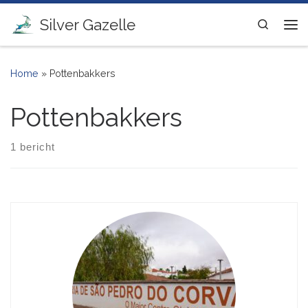
Ga naar inhoud
Silver Gazelle
Search
Me
Home
»
Pottenbakkers
Pottenbakkers
1 bericht