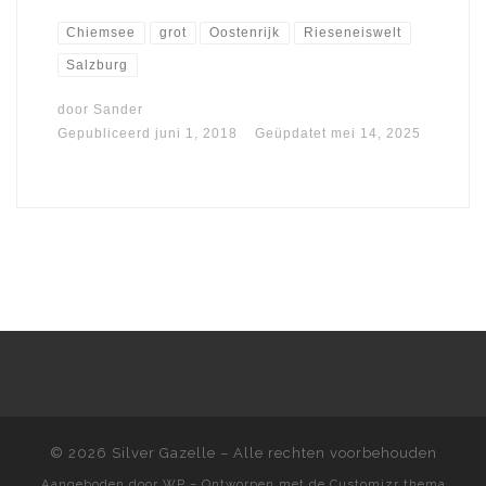
Chiemsee
grot
Oostenrijk
Rieseneiswelt
Salzburg
door
Sander
Gepubliceerd
juni 1, 2018
Geüpdatet
mei 14, 2025
© 2026
Silver Gazelle
– Alle rechten voorbehouden
Aangeboden door
WP
– Ontworpen met de
Customizr thema