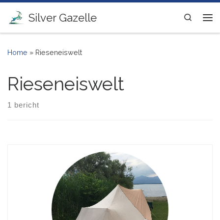
Ga naar inhoud
Silver Gazelle
Search
Me
Home
»
Rieseneiswelt
Rieseneiswelt
1 bericht