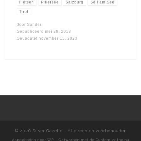
Fietsen
Pillersee
Salzburg
Sell am See
Tirol
door
Sander
Gepubliceerd
mei 29, 2018
Geüpdatet
november 15, 2023
© 2026
Silver Gazelle
– Alle rechten voorbehouden
Aangeboden door
WP
– Ontworpen met de
Customizr thema