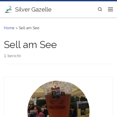
Ga naar inhoud
Silver Gazelle
Search
Me
Home
»
Sell am See
Sell am See
1 bericht