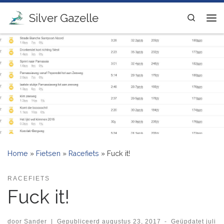
Ga naar inhoud
Silver Gazelle
Search
Me
Home
»
Fietsen
»
Racefiets
»
Fuck it!
RACEFIETS
Fuck it!
door
Sander
|
Gepubliceerd
augustus 23, 2017
-
Geüpdatet
juli