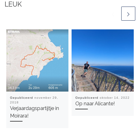
LEUK
Gepubliceerd
november 29,
Gepubliceerd
oktober 14, 2022
2018
Op naar Alicante!
Verjaardagspartijtje in
Moirara!