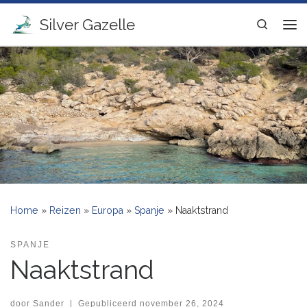
Ga naar inhoud
Silver Gazelle
Search
Me
Home
»
Reizen
»
Europa
»
Spanje
»
Naaktstrand
SPANJE
Naaktstrand
door
Sander
|
Gepubliceerd
november 26, 2024