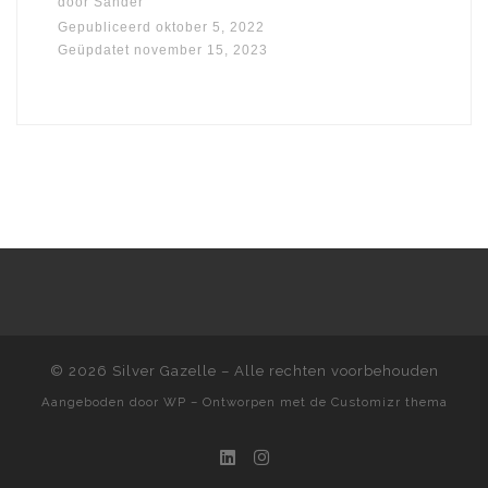
door
Sander
Gepubliceerd
oktober 5, 2022
Geüpdatet
november 15, 2023
© 2026
Silver Gazelle
– Alle rechten voorbehouden
Aangeboden door
WP
– Ontworpen met de
Customizr thema