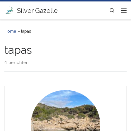
Ga naar inhoud
Silver Gazelle
Search
Me
Home
»
tapas
tapas
4 berichten