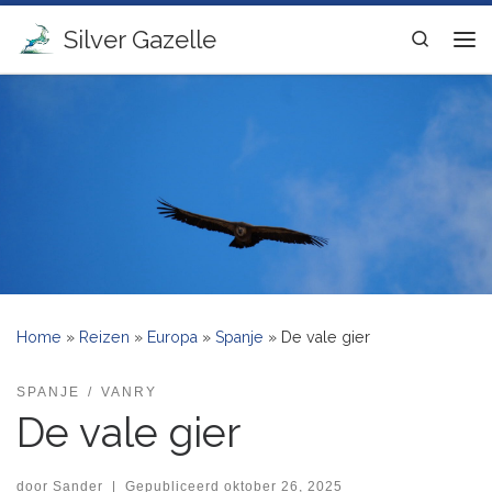
Ga naar inhoud
Silver Gazelle
Search
Me
Home
»
Reizen
»
Europa
»
Spanje
»
De vale gier
SPANJE
VANRY
De vale gier
door
Sander
|
Gepubliceerd
oktober 26, 2025