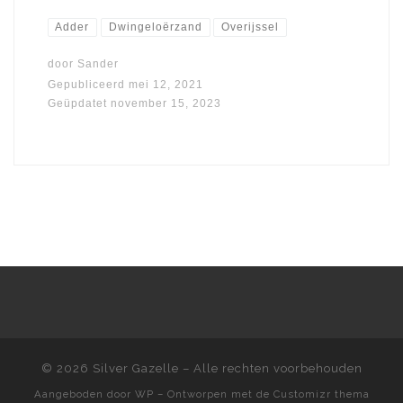
Adder
Dwingeloërzand
Overijssel
door
Sander
Gepubliceerd
mei 12, 2021
Geüpdatet
november 15, 2023
© 2026
Silver Gazelle
– Alle rechten voorbehouden
Aangeboden door
WP
– Ontworpen met de
Customizr thema