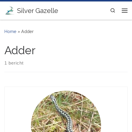
Ga naar inhoud
Silver Gazelle
Search
Me
Home
»
Adder
Adder
1 bericht