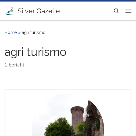
Ga naar inhoud
Silver Gazelle
Search
Me
Home
»
agri turismo
agri turismo
1 bericht