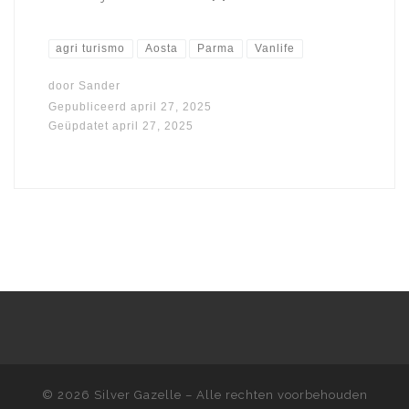
agri turismo
Aosta
Parma
Vanlife
door
Sander
Gepubliceerd
april 27, 2025
Geüpdatet
april 27, 2025
© 2026
Silver Gazelle
– Alle rechten voorbehouden