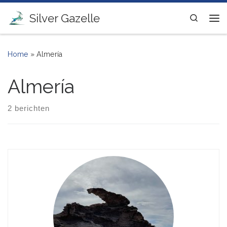
Ga naar inhoud
Silver Gazelle
Search
Me
Home
»
Almería
Almería
2 berichten