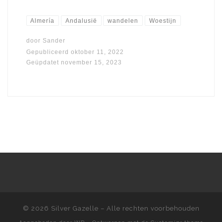
Almería
Andalusië
wandelen
Woestijn
door
Sander
Gepubliceerd
oktober 11, 2022
Geüpdatet
november 15, 2023
© 2026
Silver Gazelle
– Alle rechten voorbehouden