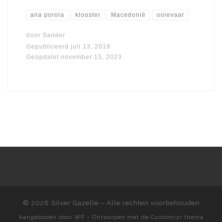
ana poroia
klooster
Macedonië
ooievaar
door
Sander
Gepubliceerd
juli 13, 2019
Geüpdatet
november 15, 2023
© 2026
Silver Gazelle
– Alle rechten voorbehouden
Aangeboden door
WP
– Ontworpen met de
Customizr thema