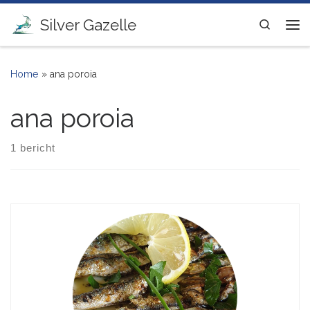
Ga naar inhoud
Silver Gazelle
Search
Me
Home
»
ana poroia
ana poroia
1 bericht