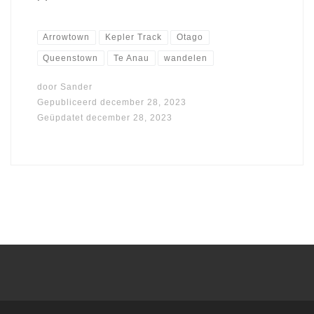
Arrowtown
Kepler Track
Otago
Queenstown
Te Anau
wandelen
door
Sander
Gepubliceerd
december 28, 2023
Geüpdatet
december 28, 2023