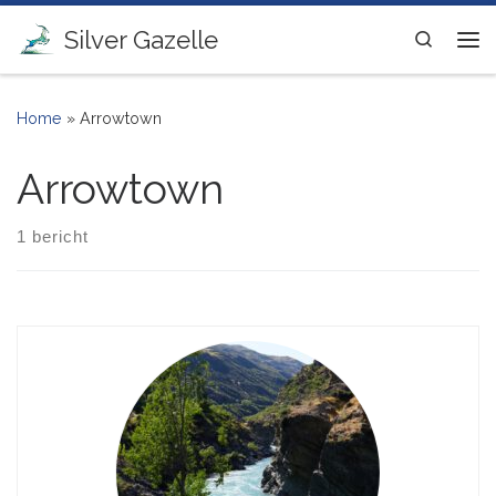
Ga naar inhoud
Silver Gazelle
Search
Me
Home
»
Arrowtown
Arrowtown
1 bericht