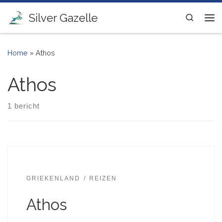
Ga naar inhoud
Silver Gazelle
Search
Me
Home
»
Athos
Athos
1 bericht
GRIEKENLAND
REIZEN
Athos