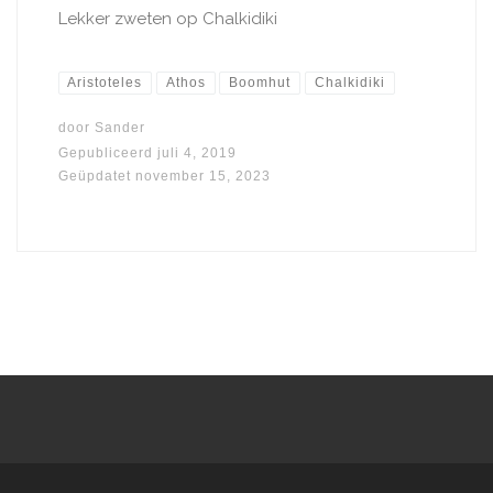
Lekker zweten op Chalkidiki
Aristoteles
Athos
Boomhut
Chalkidiki
door
Sander
Gepubliceerd
juli 4, 2019
Geüpdatet
november 15, 2023