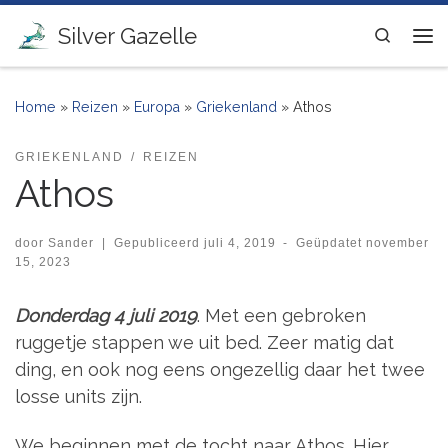
Ga naar inhoud
Silver Gazelle
Search
Me
Home
»
Reizen
»
Europa
»
Griekenland
»
Athos
GRIEKENLAND
REIZEN
Athos
door
Sander
|
Gepubliceerd
juli 4, 2019
-
Geüpdatet
november
15, 2023
Donderdag 4 juli 2019
. Met een gebroken
ruggetje stappen we uit bed. Zeer matig dat
ding, en ook nog eens ongezellig daar het twee
losse units zijn.
We beginnen met de tocht naar Athos. Hier