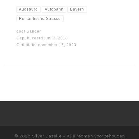
Augsburg
Autobahn
Bayern
Romantische Strasse
door
Sander
Gepubliceerd
juni 3, 2018
Geüpdatet
november 15, 2023
© 2026
Silver Gazelle
– Alle rechten voorbehouden