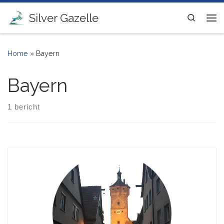
Ga naar inhoud
Silver Gazelle
Search
Me
Home
»
Bayern
Bayern
1 bericht