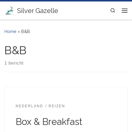
Ga naar inhoud
Silver Gazelle
Search
Me
Home
»
B&B
B&B
1 bericht
NEDERLAND
REIZEN
Box & Breakfast