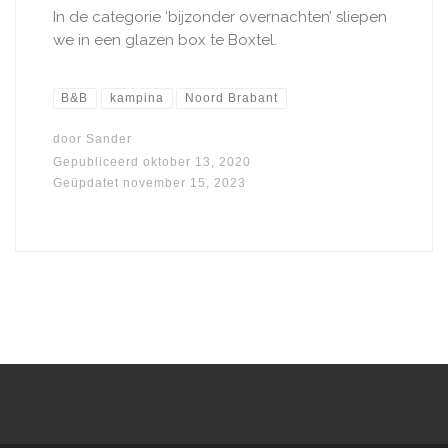
In de categorie ‘bijzonder overnachten’ sliepen
we in een glazen box te Boxtel.
B&B
kampina
Noord Brabant
door
Sander
Gepubliceerd
oktober 13, 2020
Geüpdatet
november 15, 2023