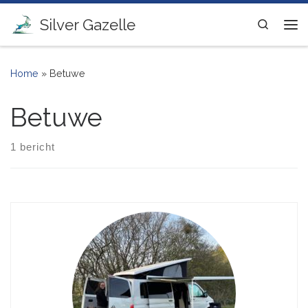
Ga naar inhoud
Silver Gazelle
Search
Me
Home
»
Betuwe
Betuwe
1 bericht