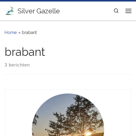
Ga naar inhoud
Silver Gazelle
Search
Me
Home
»
brabant
brabant
3 berichten