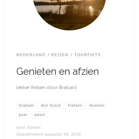
NEDERLAND
REIZEN
TOURFIETS
Genieten en afzien
lekker fietsen door Brabant
brabant
den bosch
Fietsen
Nuenen
peel
weert
door
Sander
Gepubliceerd
augustus 29, 2019