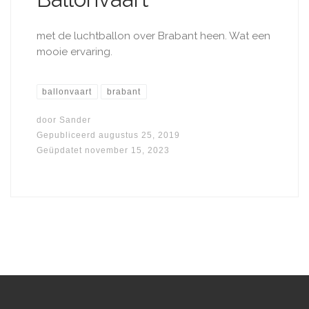
met de luchtballon over Brabant heen. Wat een
mooie ervaring.
ballonvaart
brabant
door
Sander
Gepubliceerd
augustus 25, 2019
Geüpdatet
november 15, 2023