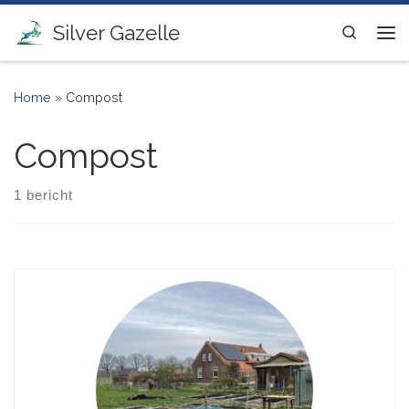
Ga naar inhoud
Silver Gazelle
Search
Me
Home
»
Compost
Compost
1 bericht