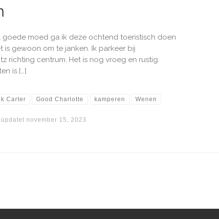
n
ol goede moed ga ik deze ochtend toeristisch doen
 is gewoon om te janken. Ik parkeer bij
 richting centrum. Het is nog vroeg en rustig.
n is […]
k Carter
Good Charlotte
kamperen
Wenen
üpdatet
november 15, 2023