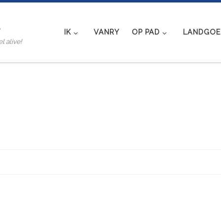
e
IK
VANRY
OP PAD
LANDGOED
l alive!