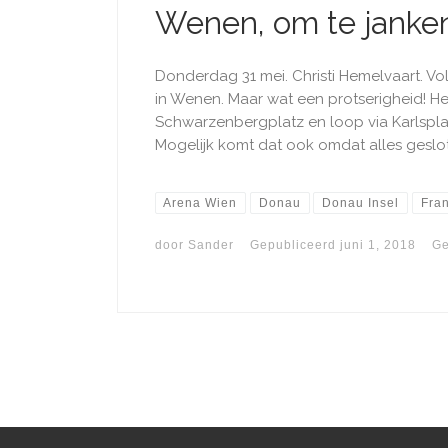
Wenen, om te janke
Donderdag 31 mei. Christi Hemelvaart. V
in Wenen. Maar wat een protserigheid! Het
Schwarzenbergplatz en loop via Karlsplatz
Mogelijk komt dat ook omdat alles geslote
Arena Wien
Donau
Donau Insel
Fran
door
Sander
Gepubliceerd
juni 1, 2018
Ge