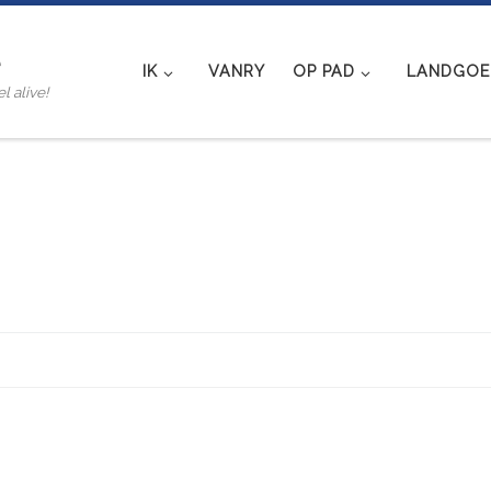
e
IK
VANRY
OP PAD
LANDGOED
l alive!