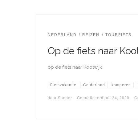
NEDERLAND
REIZEN
TOURFIETS
Op de fiets naar Koo
op de fiets naar Kootwijk
Fietsvakantie
Gelderland
kamperen
door
Sander
Gepubliceerd
juli 24, 2020
G