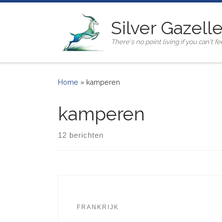
Ga naar inhoud
Silver Gazell
There's no point living if you can't fee
Home
»
kamperen
kamperen
12 berichten
FRANKRIJK