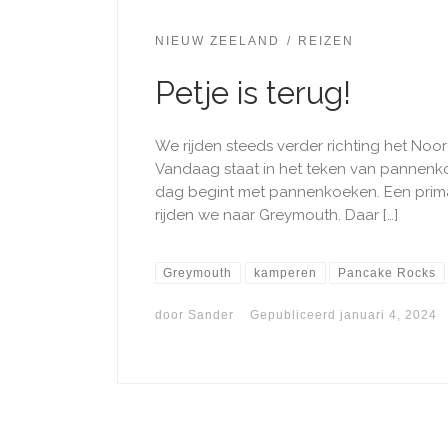
NIEUW ZEELAND
REIZEN
Petje is terug!
We rijden steeds verder richting het No
Vandaag staat in het teken van pannenko
dag begint met pannenkoeken. Een prima 
rijden we naar Greymouth. Daar […]
Greymouth
kamperen
Pancake Rocks
door
Sander
Gepubliceerd
januari 4, 2024