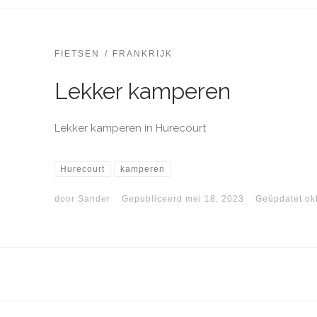
FIETSEN
FRANKRIJK
Lekker kamperen
Lekker kamperen in Hurecourt
Hurecourt
kamperen
door
Sander
Gepubliceerd
mei 18, 2023
Geüpdatet
ok