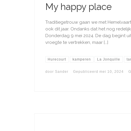
My happy place
Traditiegetrouw gaan we met Hemelvaart n
ook dit jaar. Ondanks dat het nog redelijk 
Donderdag 9 mei 2024. De dag begint uit
vroegte te vertrekken, maar […]
Hurecourt
kamperen
La Jonquille
ta
door
Sander
Gepubliceerd
mei 10, 2024
G