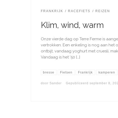
FRANKRIJK
RACEFIETS
REIZEN
Klim, wind, warm
Onze vierde dag op Terre Ferme is aangeb
vertrokken. Een enkeling is nog aan het
ontbijt, vandaag yoghurt met cruesli, ma
Vandaag is het ’50 […]
bresse
Fietsen
Frankrijk
kamperen
door
Sander
Gepubliceerd
september 8, 20