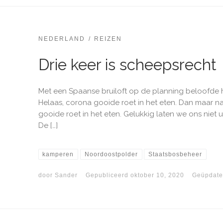
NEDERLAND
REIZEN
Drie keer is scheepsrecht
Met een Spaanse bruiloft op de planning beloofde 
Helaas, corona gooide roet in het eten. Dan maar na
gooide roet in het eten. Gelukkig laten we ons niet 
De […]
kamperen
Noordoostpolder
Staatsbosbeheer
door
Sander
Gepubliceerd
oktober 10, 2020
Geüpdate