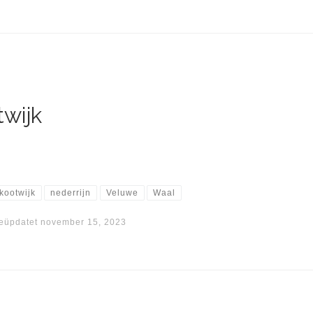
twijk
kootwijk
nederrijn
Veluwe
Waal
eüpdatet
november 15, 2023