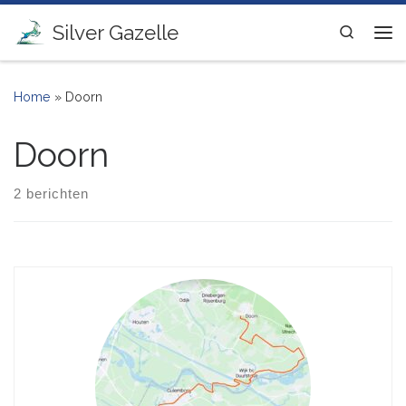
Ga naar inhoud
Silver Gazelle
Search
Me
Home
»
Doorn
Doorn
2 berichten