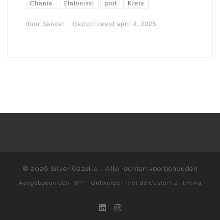
Chania
Elafonissi
grot
Kreta
door
Sander
Gepubliceerd
april 4, 2025
© 2026
Silver Gazelle
– Alle rechten voorbehouden
Aangeboden door
WP
– Ontworpen met de
Customizr thema