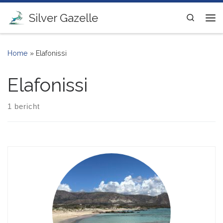
Ga naar inhoud
Silver Gazelle
Search
Me
Home
»
Elafonissi
Elafonissi
1 bericht