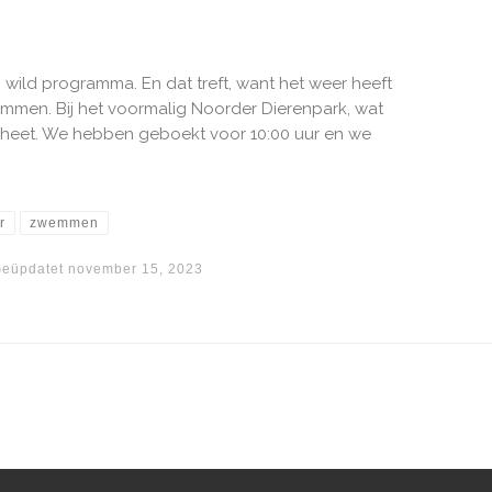
wild programma. En dat treft, want het weer heeft
Emmen. Bij het voormalig Noorder Dierenpark, wat
heet. We hebben geboekt voor 10:00 uur en we
r
zwemmen
eüpdatet
november 15, 2023