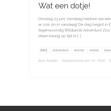
Wat een dotje!
Dinsdag 23 juni. Vandaag hebben we een 
er ook zin in vandaag! De dag begint in 
tegenwoordig Wildlands Adventure Zoo 
staan keurig op tijd in […]
BBQ
dierentuin
drente
emme
mee
door
Sander
Gepubliceerd
juni 24, 2020
G