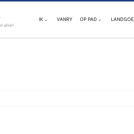
e
IK
VANRY
OP PAD
LANDGOED
l alive!