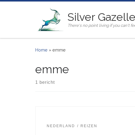
Ga naar inhoud
Silver Gazell
There's no point living if you can't fee
Home
»
emme
emme
1 bericht
NEDERLAND
REIZEN