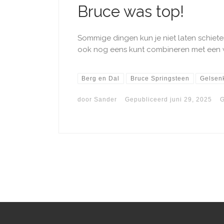
Bruce was top!
Sommige dingen kun je niet laten schieten.
ook nog eens kunt combineren met een
Berg en Dal
Bruce Springsteen
Gelsen
door
Sander
Gepubliceerd
juni 29, 2025
G