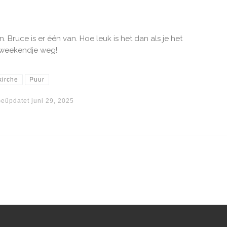
 Bruce is er één van. Hoe leuk is het dan als je het
 weekendje weg!
kirche
Puur
eüpdatet
juni 29, 2025