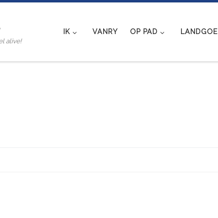
e
IK
VANRY
OP PAD
LANDGOED
l alive!