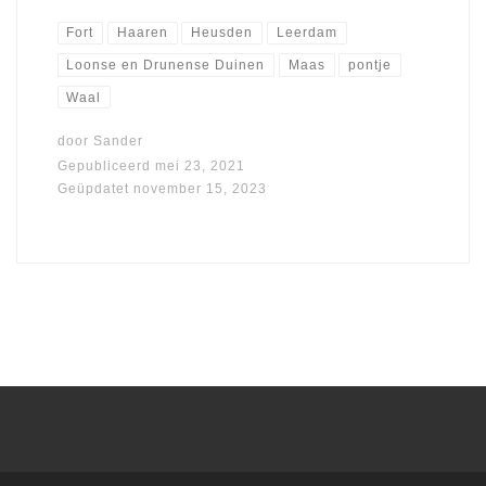
Fort
Haaren
Heusden
Leerdam
Loonse en Drunense Duinen
Maas
pontje
Waal
door
Sander
Gepubliceerd
mei 23, 2021
Geüpdatet
november 15, 2023