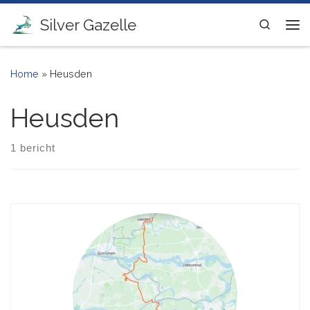
Ga naar inhoud
Silver Gazelle
Search
Me
Home
»
Heusden
Heusden
1 bericht