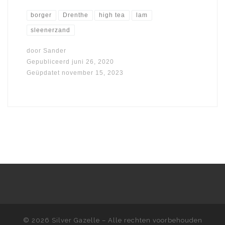
borger
Drenthe
high tea
lam
sleenerzand
door
Sander
Gepubliceerd
juni 26, 2020
Geüpdatet
november 15, 2023
© 2026
Silver Gazelle
– Alle rechten voorbehouden