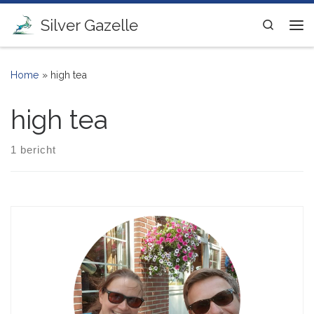
Ga naar inhoud
Silver Gazelle
Search
Me
Home
»
high tea
high tea
1 bericht