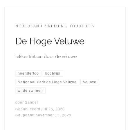
NEDERLAND
REIZEN
TOURFIETS
De Hoge Veluwe
lekker fietsen door de veluwe
hoenderloo
kootwijk
Nationaal Park de Hoge Veluwe
Veluwe
wilde zwijnen
door
Sander
Gepubliceerd
juli 25, 2020
Geüpdatet
november 15, 2023