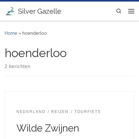
Ga naar inhoud
Silver Gazelle
Search
Me
Home
»
hoenderloo
hoenderloo
2 berichten
NEDERLAND
REIZEN
TOURFIETS
Wilde Zwijnen