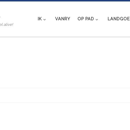
e
IK
VANRY
OP PAD
LANDGOED
l alive!