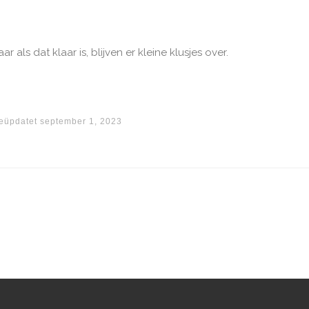
r als dat klaar is, blijven er kleine klusjes over.
eüpdatet
september 1, 2023