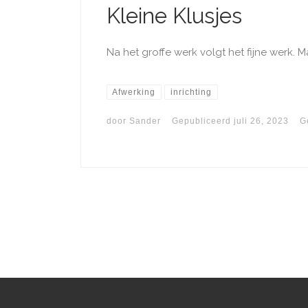
Kleine Klusjes
Na het groffe werk volgt het fijne werk. Maa
Afwerking
inrichting
door
Sander
Gepubliceerd
juli 26, 2023
G