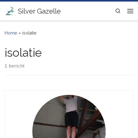
Ga naar inhoud
Silver Gazelle
Search
Me
Home
»
isolatie
isolatie
1 bericht