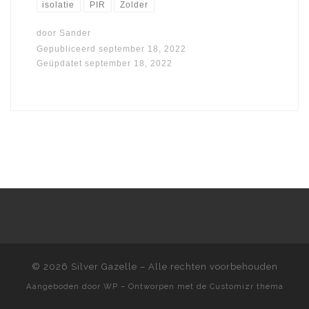
isolatie
PIR
Zolder
door
Sander
Gepubliceerd
september 18, 2022
Geüpdatet
september 18, 2022
© 2026
Silver Gazelle
– Alle rechten voorbehouden
Aangeboden door
WP
– Ontworpen met de
Customizr thema