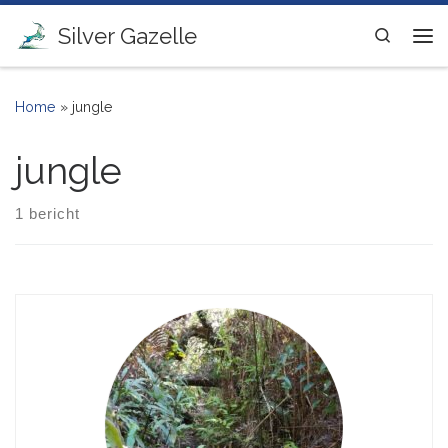
Ga naar inhoud
Silver Gazelle
Search
Me
Home
»
jungle
jungle
1 bericht