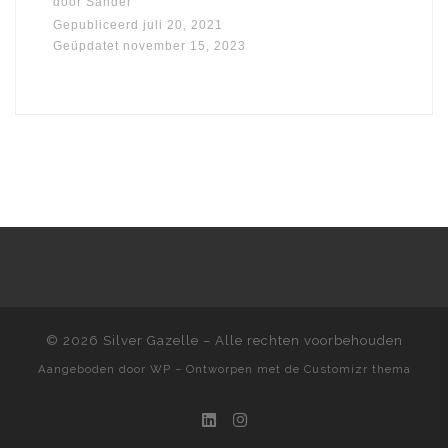
door
Sander
Gepubliceerd
juli 20, 2021
Geüpdatet
november 15, 2023
© 2026
Silver Gazelle
– Alle rechten voorbehouden
Aangeboden door
WP
– Ontworpen met de
Customizr thema