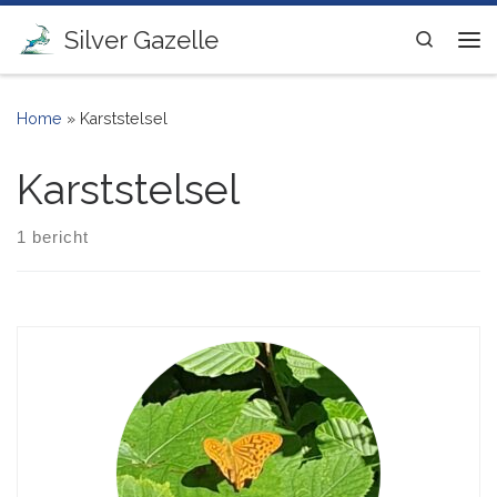
Ga naar inhoud
Silver Gazelle
Search
Me
Home
»
Karststelsel
Karststelsel
1 bericht