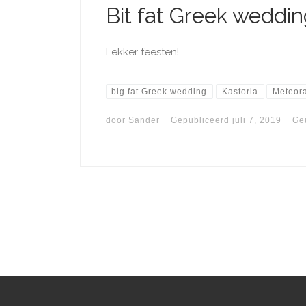
Bit fat Greek weddin
Lekker feesten!
big fat Greek wedding
Kastoria
Meteor
door
Sander
Gepubliceerd
juli 7, 2019
Ge