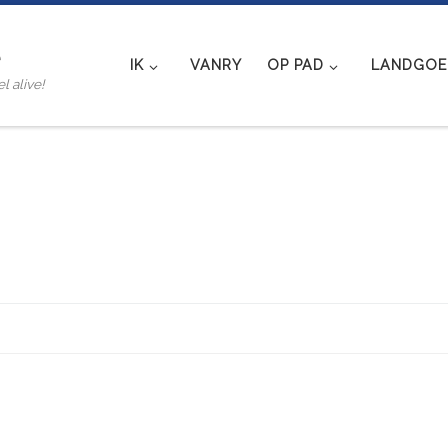
e
IK
VANRY
OP PAD
LANDGOED
l alive!