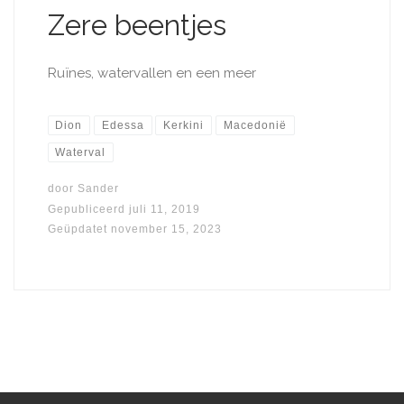
Zere beentjes
Ruïnes, watervallen en een meer
Dion
Edessa
Kerkini
Macedonië
Waterval
door
Sander
Gepubliceerd
juli 11, 2019
Geüpdatet
november 15, 2023