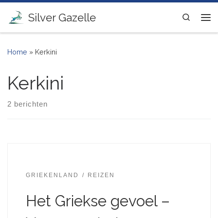
Ga naar inhoud
Silver Gazelle
Search
Me
Home
»
Kerkini
Kerkini
2 berichten
GRIEKENLAND
REIZEN
Het Griekse gevoel –